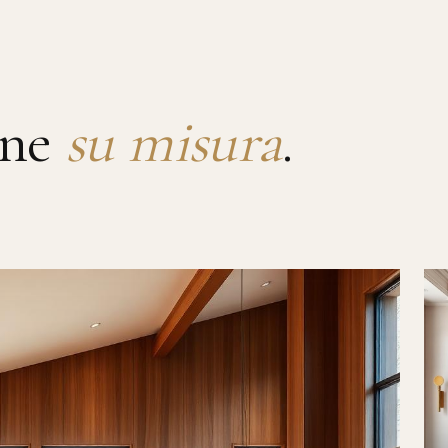
rne
su misura
.