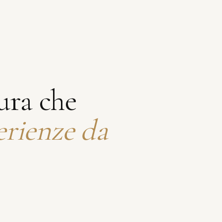
ura che
erienze da