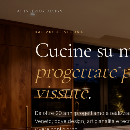
DAL 2003 · VERONA
Cucine su m
progettate p
vissute
.
Da oltre 20 anni progettiamo e realizzi
Veneto, dove design, artigianalità e tec
vivere ogni giorno.