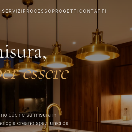
SERVIZI
PROCESSO
PROGETTI
CONTATTI
isura,
er essere
amo cucine su misura in
nologia creano spazi unici da