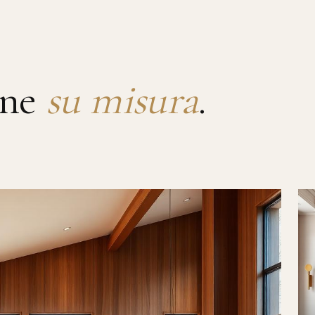
rne
su misura
.