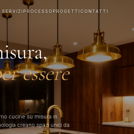
SERVIZI
PROCESSO
PROGETTI
CONTATTI
isura,
er essere
amo cucine su misura in
nologia creano spazi unici da