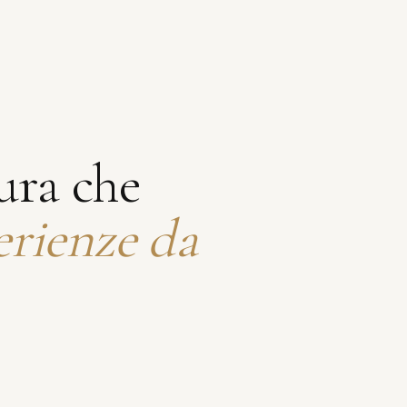
ura che
erienze da