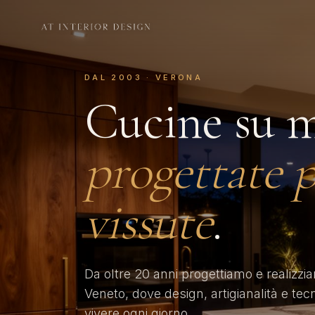
DAL 2003 · VERONA
Cucine su m
progettate p
vissute
.
Da oltre 20 anni progettiamo e realizzi
Veneto, dove design, artigianalità e tec
vivere ogni giorno.