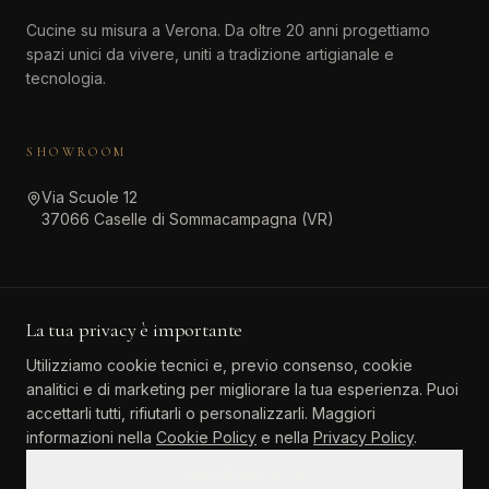
Cucine su misura a Verona. Da oltre 20 anni progettiamo
spazi unici da vivere, uniti a tradizione artigianale e
tecnologia.
SHOWROOM
Via Scuole 12
37066 Caselle di Sommacampagna (VR)
CONTATTI
La tua privacy è importante
045 511 6381
Utilizziamo cookie tecnici e, previo consenso, cookie
info@atinteriordesign.it
analitici e di marketing per migliorare la tua esperienza. Puoi
tarallo.agostino@pec.it
accettarli tutti, rifiutarli o personalizzarli. Maggiori
informazioni nella
Cookie Policy
e nella
Privacy Policy
.
PERSONALIZZA