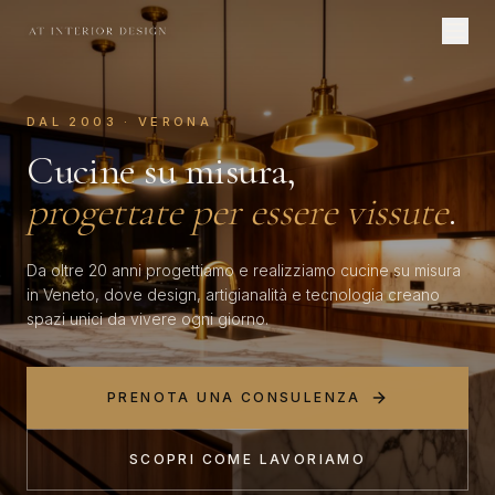
DAL 2003 · VERONA
Cucine su misura,
progettate per essere vissute
.
Da oltre 20 anni progettiamo e realizziamo cucine su misura
in Veneto, dove design, artigianalità e tecnologia creano
spazi unici da vivere ogni giorno.
PRENOTA UNA CONSULENZA
SCOPRI COME LAVORIAMO