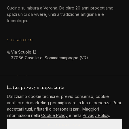
Cucine su misura a Verona. Da oltre 20 anni progettiamo
spazi unici da vivere, uniti a tradizione artigianale e
tecnologia.
SHOWROOM
Via Scuole 12
37066 Caselle di Sommacampagna (VR)
CONTATTI
La tua privacy è importante
045 511 6381
Utilizziamo cookie tecnici e, previo consenso, cookie
info@atinteriordesign.it
analitici e di marketing per migliorare la tua esperienza. Puoi
tarallo.agostino@pec.it
accettarli tutti, rifiutarli o personalizzarli. Maggiori
informazioni nella
Cookie Policy
e nella
Privacy Policy
.
PERSONALIZZA