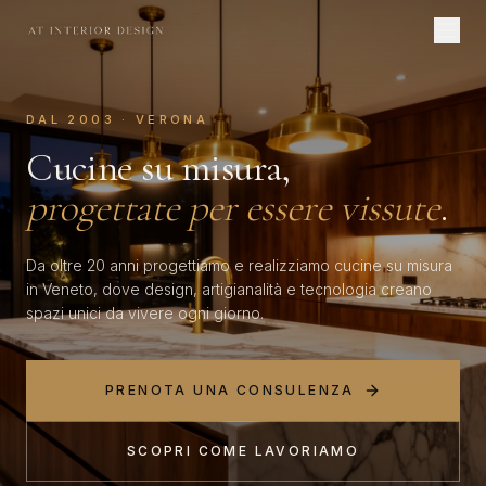
DAL 2003 · VERONA
Cucine su misura,
progettate per essere vissute
.
Da oltre 20 anni progettiamo e realizziamo cucine su misura
in Veneto, dove design, artigianalità e tecnologia creano
spazi unici da vivere ogni giorno.
PRENOTA UNA CONSULENZA
SCOPRI COME LAVORIAMO