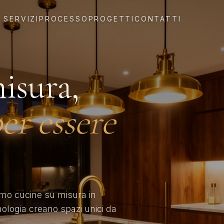
SERVIZI
PROCESSO
PROGETTI
CONTATTI
isura,
er essere
amo cucine su misura in
nologia creano spazi unici da