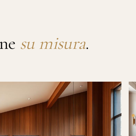
rne
su misura
.