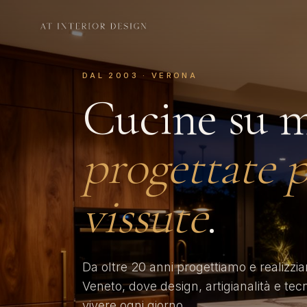
DAL 2003 · VERONA
Cucine su m
progettate p
vissute
.
Da oltre 20 anni progettiamo e realizzi
Veneto, dove design, artigianalità e tec
vivere ogni giorno.