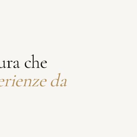
ura che
erienze da