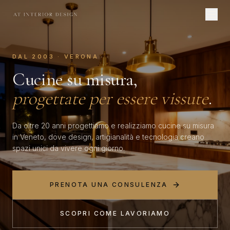
DAL 2003 · VERONA
Cucine su misura,
progettate per essere vissute
.
Da oltre 20 anni progettiamo e realizziamo cucine su misura
in Veneto, dove design, artigianalità e tecnologia creano
spazi unici da vivere ogni giorno.
PRENOTA UNA CONSULENZA
SCOPRI COME LAVORIAMO