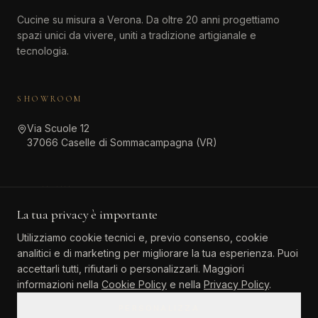
Cucine su misura a Verona. Da oltre 20 anni progettiamo
spazi unici da vivere, uniti a tradizione artigianale e
tecnologia.
SHOWROOM
Via Scuole 12
37066 Caselle di Sommacampagna (VR)
CONTATTI
La tua privacy è importante
045 511 6381
Utilizziamo cookie tecnici e, previo consenso, cookie
info@atinteriordesign.it
analitici e di marketing per migliorare la tua esperienza. Puoi
tarallo.agostino@pec.it
accettarli tutti, rifiutarli o personalizzarli. Maggiori
informazioni nella
Cookie Policy
e nella
Privacy Policy
.
PERSONALIZZA