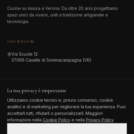
Cucine su misura a Verona. Da oltre 20 anni progettiamo
spazi unici da vivere, uniti a tradizione artigianale e
tecnologia.
SHOWROOM
Via Scuole 12
37066 Caselle di Sommacampagna (VR)
CONTATTI
La tua privacy è importante
045 511 6381
Utilizziamo cookie tecnici e, previo consenso, cookie
info@atinteriordesign.it
analitici e di marketing per migliorare la tua esperienza. Puoi
tarallo.agostino@pec.it
accettarli tutti, rifiutarli o personalizzarli. Maggiori
informazioni nella
Cookie Policy
e nella
Privacy Policy
.
PERSONALIZZA