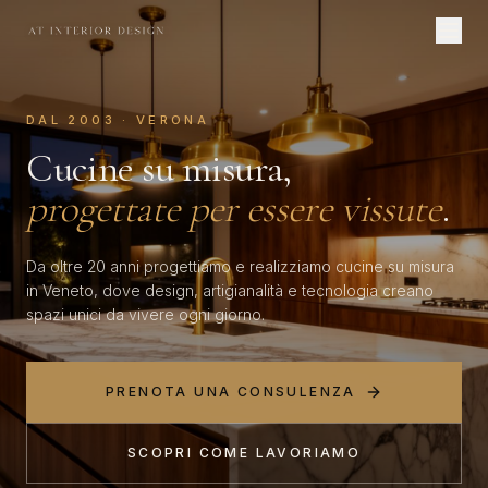
DAL 2003 · VERONA
Cucine su misura,
progettate per essere vissute
.
Da oltre 20 anni progettiamo e realizziamo cucine su misura
in Veneto, dove design, artigianalità e tecnologia creano
spazi unici da vivere ogni giorno.
PRENOTA UNA CONSULENZA
SCOPRI COME LAVORIAMO