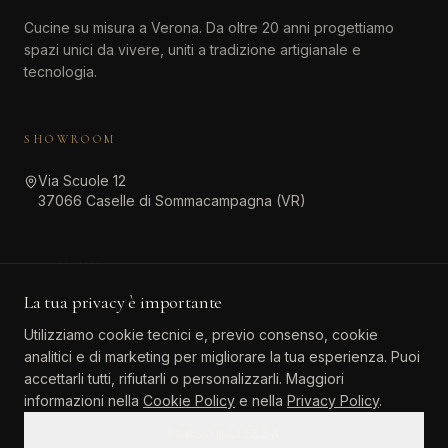
Cucine su misura a Verona. Da oltre 20 anni progettiamo
spazi unici da vivere, uniti a tradizione artigianale e
tecnologia.
SHOWROOM
Via Scuole 12
37066 Caselle di Sommacampagna (VR)
CONTATTI
La tua privacy è importante
045 511 6381
Utilizziamo cookie tecnici e, previo consenso, cookie
info@atinteriordesign.it
analitici e di marketing per migliorare la tua esperienza. Puoi
tarallo.agostino@pec.it
accettarli tutti, rifiutarli o personalizzarli. Maggiori
informazioni nella
Cookie Policy
e nella
Privacy Policy
.
PERSONALIZZA