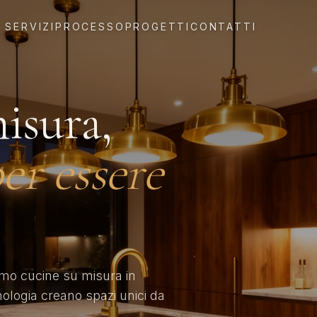
SERVIZI
PROCESSO
PROGETTI
CONTATTI
isura,
er essere
amo cucine su misura in
nologia creano spazi unici da