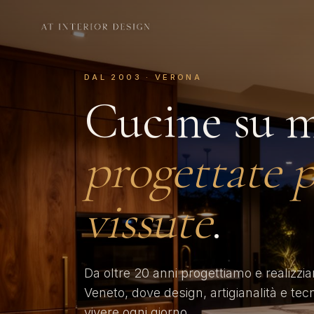
DAL 2003 · VERONA
Cucine su m
progettate p
vissute
.
Da oltre 20 anni progettiamo e realizzi
Veneto, dove design, artigianalità e tec
vivere ogni giorno.