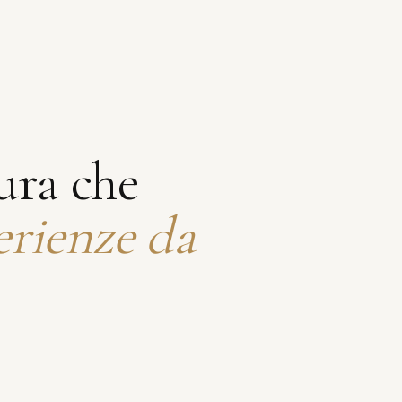
ura che
erienze da