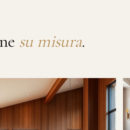
rne
su misura
.