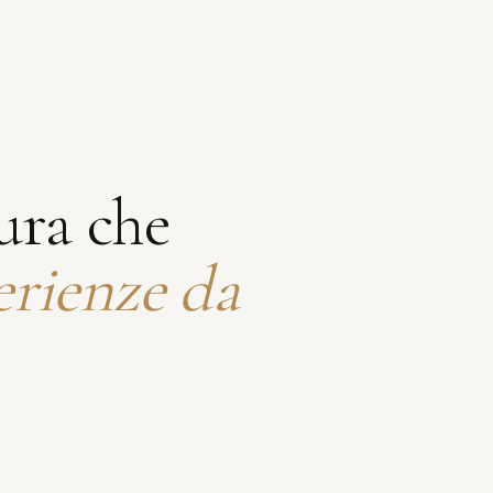
ura che
erienze da