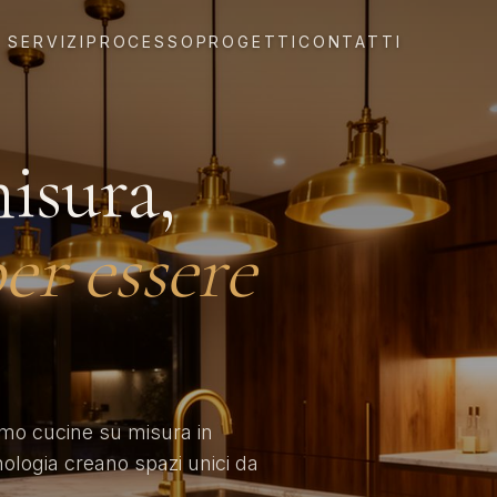
SERVIZI
PROCESSO
PROGETTI
CONTATTI
isura,
er essere
amo cucine su misura in
nologia creano spazi unici da