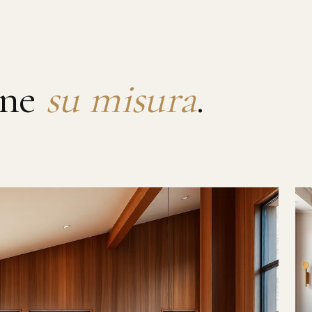
rne
su misura
.