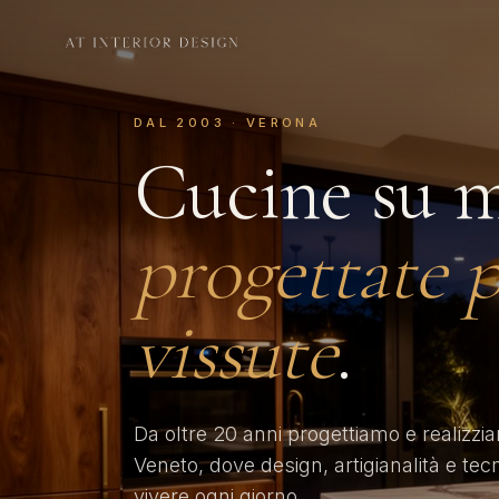
DAL 2003 · VERONA
Cucine su m
progettate p
vissute
.
Da oltre 20 anni progettiamo e realizzi
Veneto, dove design, artigianalità e tec
vivere ogni giorno.