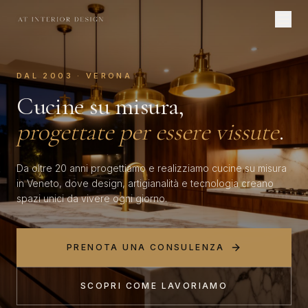
DAL 2003 · VERONA
Cucine su misura,
progettate per essere vissute
.
Da oltre 20 anni progettiamo e realizziamo cucine su misura
in Veneto, dove design, artigianalità e tecnologia creano
spazi unici da vivere ogni giorno.
PRENOTA UNA CONSULENZA
SCOPRI COME LAVORIAMO