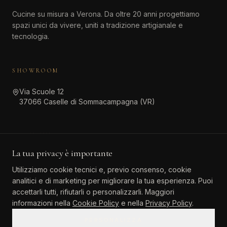
Cucine su misura a Verona. Da oltre 20 anni progettiamo
spazi unici da vivere, uniti a tradizione artigianale e
tecnologia.
SHOWROOM
Via Scuole 12
37066 Caselle di Sommacampagna (VR)
CONTATTI
La tua privacy è importante
045 511 6381
Utilizziamo cookie tecnici e, previo consenso, cookie
info@atinteriordesign.it
analitici e di marketing per migliorare la tua esperienza. Puoi
tarallo.agostino@pec.it
accettarli tutti, rifiutarli o personalizzarli. Maggiori
informazioni nella
Cookie Policy
e nella
Privacy Policy
.
PERSONALIZZA