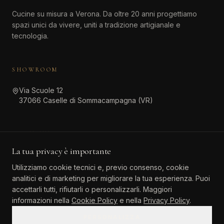
Cucine su misura a Verona. Da oltre 20 anni progettiamo
spazi unici da vivere, uniti a tradizione artigianale e
tecnologia.
SHOWROOM
Via Scuole 12
37066 Caselle di Sommacampagna (VR)
CONTATTI
La tua privacy è importante
045 511 6381
Utilizziamo cookie tecnici e, previo consenso, cookie
info@atinteriordesign.it
analitici e di marketing per migliorare la tua esperienza. Puoi
tarallo.agostino@pec.it
accettarli tutti, rifiutarli o personalizzarli. Maggiori
informazioni nella
Cookie Policy
e nella
Privacy Policy
.
PERSONALIZZA