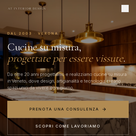
DAL 2003 · VERONA
Cucine su misura,
progettate per essere vissute
.
Da oltre 20 anni progettiamo e realizziamo cucine su misura
in Veneto, dove design, artigianalità e tecnologia creano
spazi unici da vivere ogni giorno.
PRENOTA UNA CONSULENZA
SCOPRI COME LAVORIAMO