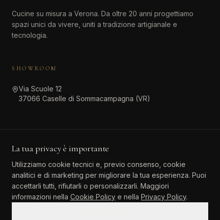
Cucine su misura a Verona. Da oltre 20 anni progettiamo
spazi unici da vivere, uniti a tradizione artigianale e
tecnologia.
SHOWROOM
Via Scuole 12
37066 Caselle di Sommacampagna (VR)
CONTATTI
La tua privacy è importante
045 511 6381
Utilizziamo cookie tecnici e, previo consenso, cookie
info@atinteriordesign.it
analitici e di marketing per migliorare la tua esperienza. Puoi
tarallo.agostino@pec.it
accettarli tutti, rifiutarli o personalizzarli. Maggiori
informazioni nella
Cookie Policy
e nella
Privacy Policy
.
PERSONALIZZA