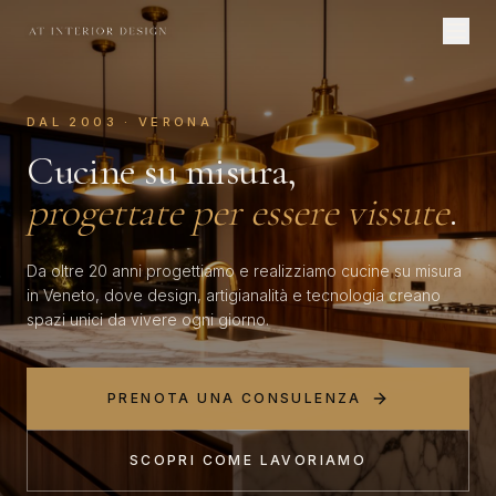
DAL 2003 · VERONA
Cucine su misura,
progettate per essere vissute
.
Da oltre 20 anni progettiamo e realizziamo cucine su misura
in Veneto, dove design, artigianalità e tecnologia creano
spazi unici da vivere ogni giorno.
PRENOTA UNA CONSULENZA
SCOPRI COME LAVORIAMO