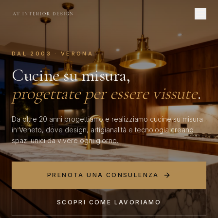
DAL 2003 · VERONA
Cucine su misura,
progettate per essere vissute
.
Da oltre 20 anni progettiamo e realizziamo cucine su misura
in Veneto, dove design, artigianalità e tecnologia creano
spazi unici da vivere ogni giorno.
PRENOTA UNA CONSULENZA
SCOPRI COME LAVORIAMO