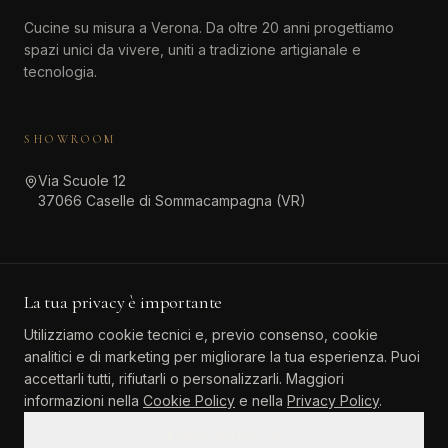
Cucine su misura a Verona. Da oltre 20 anni progettiamo
spazi unici da vivere, uniti a tradizione artigianale e
tecnologia.
SHOWROOM
Via Scuole 12
37066 Caselle di Sommacampagna (VR)
CONTATTI
La tua privacy è importante
045 511 6381
Utilizziamo cookie tecnici e, previo consenso, cookie
info@atinteriordesign.it
analitici e di marketing per migliorare la tua esperienza. Puoi
tarallo.agostino@pec.it
accettarli tutti, rifiutarli o personalizzarli. Maggiori
informazioni nella
Cookie Policy
e nella
Privacy Policy
.
PERSONALIZZA