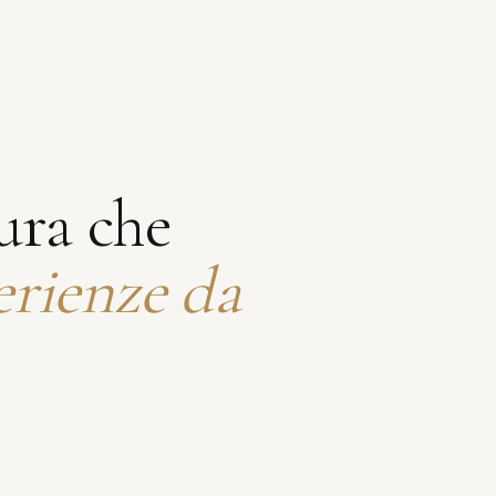
ura che
erienze da