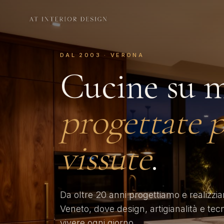
DAL 2003 · VERONA
Cucine su m
progettate p
vissute
.
Da oltre 20 anni progettiamo e realizzi
Veneto, dove design, artigianalità e tec
vivere ogni giorno.