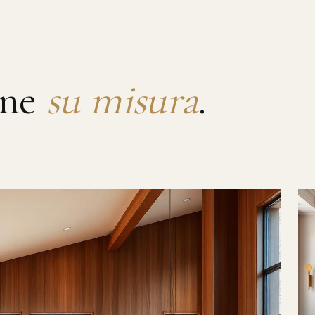
rne
su misura
.