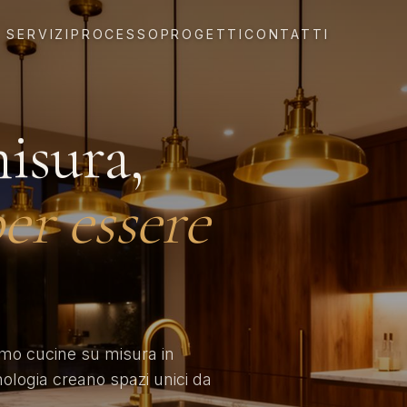
SERVIZI
PROCESSO
PROGETTI
CONTATTI
isura,
er essere
amo cucine su misura in
nologia creano spazi unici da