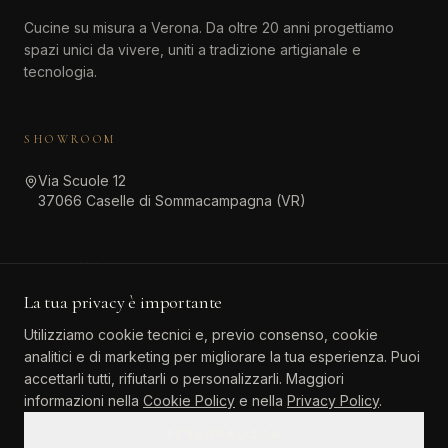
Cucine su misura a Verona. Da oltre 20 anni progettiamo
spazi unici da vivere, uniti a tradizione artigianale e
tecnologia.
SHOWROOM
Via Scuole 12
37066 Caselle di Sommacampagna (VR)
CONTATTI
La tua privacy è importante
045 511 6381
Utilizziamo cookie tecnici e, previo consenso, cookie
info@atinteriordesign.it
analitici e di marketing per migliorare la tua esperienza. Puoi
tarallo.agostino@pec.it
accettarli tutti, rifiutarli o personalizzarli. Maggiori
informazioni nella
Cookie Policy
e nella
Privacy Policy
.
PERSONALIZZA