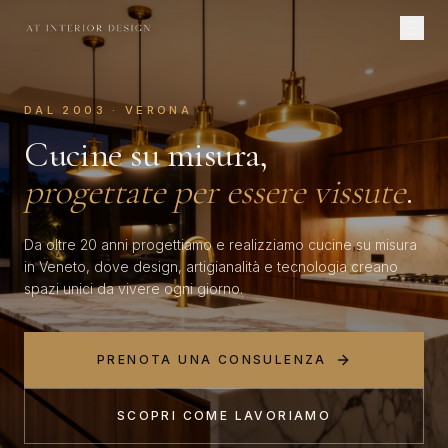
DAL 2003 · VERONA
Cucine su misura,
progettate per essere vissute
.
Da oltre 20 anni progettiamo e realizziamo cucine su misura
in Veneto, dove design, artigianalità e tecnologia creano
spazi unici da vivere ogni giorno.
PRENOTA UNA CONSULENZA
SCOPRI COME LAVORIAMO